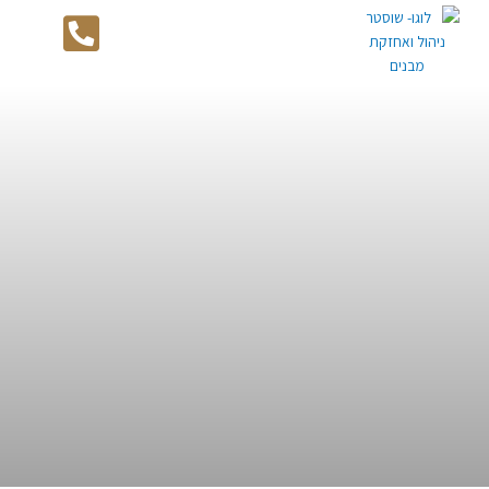
לוג
תפריט
וכן